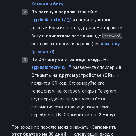
Команды боту
.
По логину и паролю.
Откройте
app.lisik.tech/lk/
и введите учётные
данные. Если их нет под рукой — отправьте
боту в
приватном чате
команду
/password
,
бот пришлёт логин и пароль (см.
команду
/password
).
По QR-коду со страницы входа.
На
app.lisik.tech/lk/
разверните спойлер
«📱
Открыть на другом устройстве (QR)»
—
появится QR-код. Отсканируйте его
телефоном, на котором открыт Telegram:
подтверждение придёт через бота
автоматически, страница входа сама
перейдёт в ЛК. QR живёт около
2 минут
.
При входе по паролю можно нажать
«Запомнить
этот браузер на 30 дней»
— следующий вход с