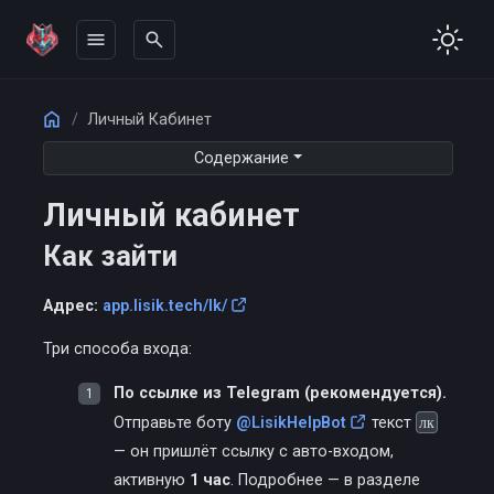
menu
search
Home
НА ЭТОЙ СТРАНИЦЕ
Личный Кабинет
Как зайти
Содержание
Карточка автосервиса
Личный кабинет
📄 История отчетов и сканирований
💳 История платежей и списаний
Как зайти
Как пополнить баланс
🛠️ Изменить данные сервиса
Адрес:
app.lisik.tech/lk/
📱 Устройства
Три способа входа:
Действия
Выход
По ссылке из Telegram (рекомендуется).
Отправьте боту
@LisikHelpBot
текст
лк
— он пришлёт ссылку с авто-входом,
активную
1 час
. Подробнее — в разделе